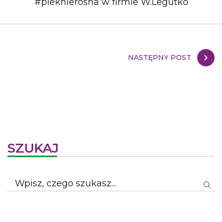
#pieknierosna w firmie W.Legutko
NASTĘPNY POST
SZUKAJ