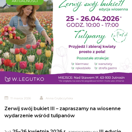
AKTUALNOŚCI
11 marca 2026
Anna Grybczyńska
Zerwij swój bukiet III – zapraszamy na wiosenne
wydarzenie wśród tulipanów
25–26 kwietnia 2026 r.
III edycję
Już
zapraszamy na