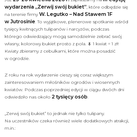
wydarzenia „Zerwij swój bukiet”
, które odbędzie się
W. Legutko – Nad Stawem 1F
na terenie firmy
w Jutrosinie
. To wyjątkowe, plenerowe spotkanie wśród
tysięcy kwitnących tulipanów i narcyzów, podczas
którego odwiedzający mogą samodzielnie zebrać swój
własny, kolorowy bukiet prosto z pola. 🌷 1 kwiat = 1 zł!
Kwiaty zbieramy z cebulkami, które można posadzić
w ogrodzie.
Z roku na rok wydarzenie cieszy się coraz większym
zainteresowaniem miłośników ogrodów i wiosennych
kwiatów. Podczas poprzedniej edycji w ciągu dwóch dni
2 tysięcy osób
odwiedziło nas około
.
„Zerwij swój bukiet” to jednak nie tylko tulipany.
Na uczestników czeka również wiele dodatkowych atrakcji,
m.in.: