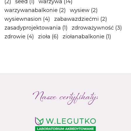
(2)
seed
(1)
warzywa
(14)
warzywanabalkonie
(2)
wysiew
(2)
wysiewnasion
(4)
zabawazdziećmi
(2)
zasadyprojektowania
(1)
zdroważywność
(3)
zdrowie
(4)
zioła
(6)
ziołanabalkonie
(1)
Nasze certyfikaty: