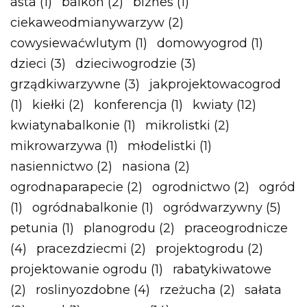
asta
(1)
balkon
(2)
biznes
(1)
ciekaweodmianywarzyw
(2)
cowysiewaćwlutym
(1)
domowyogrod
(1)
dzieci
(3)
dzieciwogrodzie
(3)
grządkiwarzywne
(3)
jakprojektowacogrod
(1)
kiełki
(2)
konferencja
(1)
kwiaty
(12)
kwiatynabalkonie
(1)
mikrolistki
(2)
mikrowarzywa
(1)
młodelistki
(1)
nasiennictwo
(2)
nasiona
(2)
ogrodnaparapecie
(2)
ogrodnictwo
(2)
ogród
(1)
ogródnabalkonie
(1)
ogródwarzywny
(5)
petunia
(1)
planogrodu
(2)
praceogrodnicze
(4)
pracezdziecmi
(2)
projektogrodu
(2)
projektowanie ogrodu
(1)
rabatykiwatowe
(2)
roslinyozdobne
(4)
rzeżucha
(2)
sałata