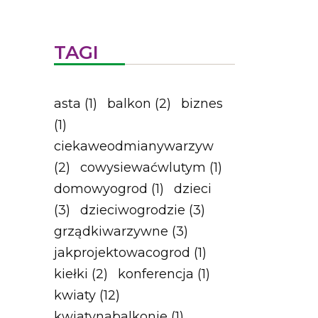
TAGI
asta
(1)
balkon
(2)
biznes
(1)
ciekaweodmianywarzyw
(2)
cowysiewaćwlutym
(1)
domowyogrod
(1)
dzieci
(3)
dzieciwogrodzie
(3)
grządkiwarzywne
(3)
jakprojektowacogrod
(1)
kiełki
(2)
konferencja
(1)
kwiaty
(12)
kwiatynabalkonie
(1)