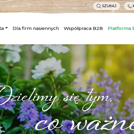
SZUKAJ
ta
Dla firm nasiennych
Współpraca B2B
Platforma
zielimy się tym,
co ważn