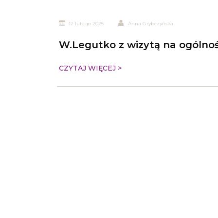
12 lutego 2025
Anna Grybczyńska
W.Legutko z wizytą na ogólno
CZYTAJ WIĘCEJ >