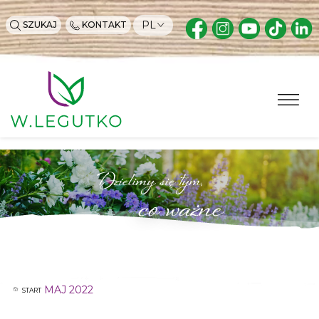
PL
SZUKAJ
KONTAKT
Dzielimy się tym,
co ważne
MAJ 2022
START