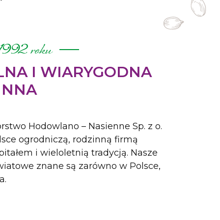
1992 roku
ILNA I WIARYGODNA
INNA
rstwo Hodowlano – Nasienne Sp. z o.
lsce ogrodniczą, rodzinną firmą
itałem i wieloletnią tradycją. Nasze
kwiatowe znane są zarówno w Polsce,
a.