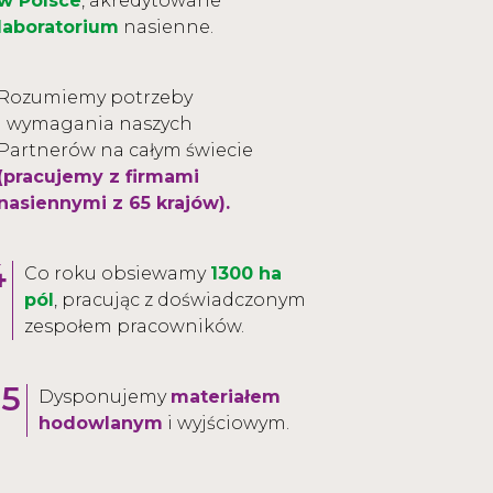
w Polsce
, akredytowane
laboratorium
nasienne.
Rozumiemy potrzeby
i wymagania naszych
Partnerów na całym świecie
(pracujemy z firmami
nasiennymi z 65 krajów).
4
Co roku obsiewamy
1300 ha
pól
, pracując z doświadczonym
zespołem pracowników.
5
Dysponujemy
materiałem
hodowlanym
i wyjściowym.