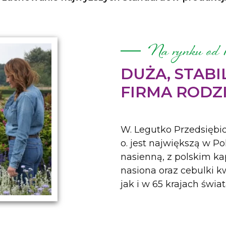
Na rynku od 
DUŻA, STAB
FIRMA RODZ
W. Legutko Przedsiębio
o. jest największą w Po
nasienną, z polskim kap
nasiona oraz cebulki 
jak i w 65 krajach świat