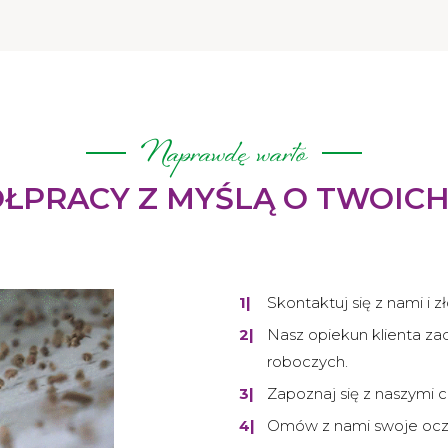
Naprawdę warto
ŁPRACY Z MYŚLĄ O TWOIC
1|
Skontaktuj się z nami i 
2|
Nasz opiekun klienta za
roboczych.
3|
Zapoznaj się z naszymi c
4|
Omów z nami swoje ocze