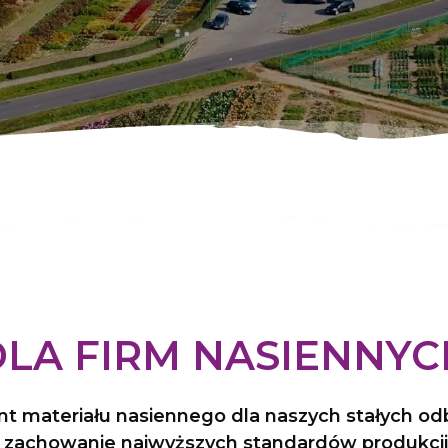
DLA FIRM NASIENNYC
t materiału nasiennego dla naszych stałych od
i zachowanie najwyższych standardów produkcji