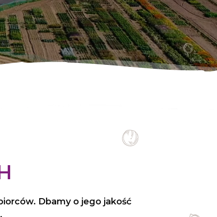
H
biorców. Dbamy o jego jakość
.