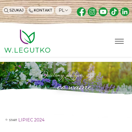
PL
SZUKAJ
KONTAKT
Dzielimy się tym,
co ważne
LIPIEC 2024
START