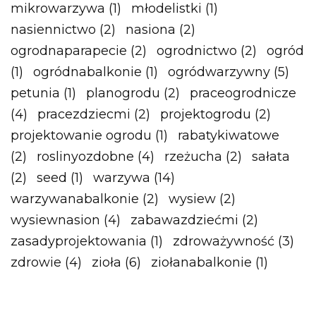
mikrowarzywa
(1)
młodelistki
(1)
nasiennictwo
(2)
nasiona
(2)
ogrodnaparapecie
(2)
ogrodnictwo
(2)
ogród
(1)
ogródnabalkonie
(1)
ogródwarzywny
(5)
petunia
(1)
planogrodu
(2)
praceogrodnicze
(4)
pracezdziecmi
(2)
projektogrodu
(2)
projektowanie ogrodu
(1)
rabatykiwatowe
(2)
roslinyozdobne
(4)
rzeżucha
(2)
sałata
(2)
seed
(1)
warzywa
(14)
warzywanabalkonie
(2)
wysiew
(2)
wysiewnasion
(4)
zabawazdziećmi
(2)
zasadyprojektowania
(1)
zdroważywność
(3)
zdrowie
(4)
zioła
(6)
ziołanabalkonie
(1)