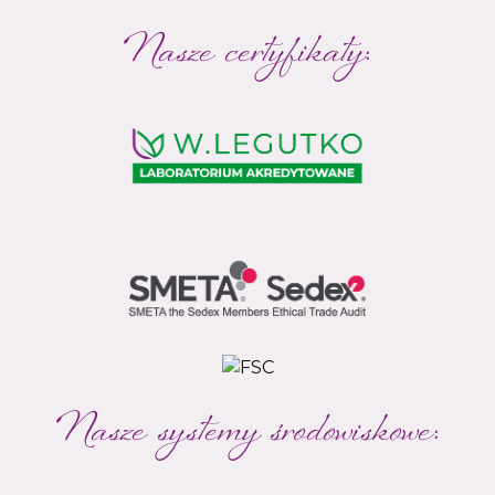
Nasze certyfikaty:
Nasze systemy środowiskowe: