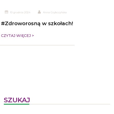
10 grudnia 2024
Anna Grybczyńska
#Zdroworosną w szkołach!
CZYTAJ WIĘCEJ >
SZUKAJ