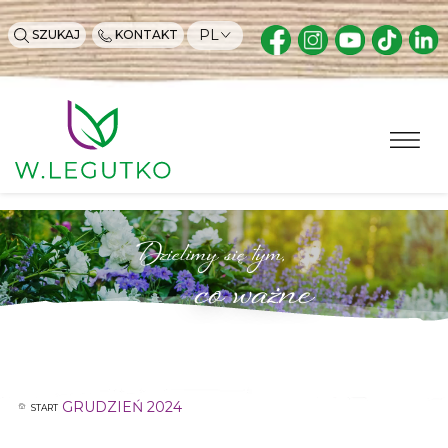
PL
SZUKAJ
KONTAKT
Dzielimy się tym,
co ważne
GRUDZIEŃ 2024
START