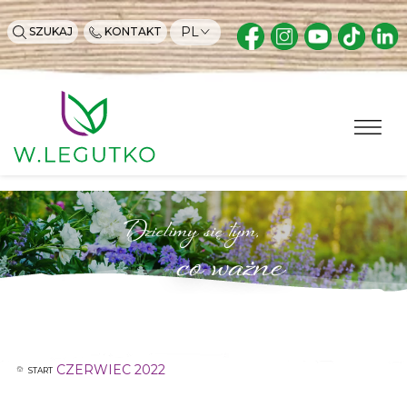
PL
SZUKAJ
KONTAKT
Dzielimy się tym,
co ważne
CZERWIEC 2022
START