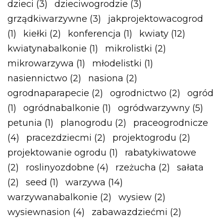
dzieci
(3)
dzieciwogrodzie
(3)
grządkiwarzywne
(3)
jakprojektowacogrod
(1)
kiełki
(2)
konferencja
(1)
kwiaty
(12)
kwiatynabalkonie
(1)
mikrolistki
(2)
mikrowarzywa
(1)
młodelistki
(1)
nasiennictwo
(2)
nasiona
(2)
ogrodnaparapecie
(2)
ogrodnictwo
(2)
ogród
(1)
ogródnabalkonie
(1)
ogródwarzywny
(5)
petunia
(1)
planogrodu
(2)
praceogrodnicze
(4)
pracezdziecmi
(2)
projektogrodu
(2)
projektowanie ogrodu
(1)
rabatykiwatowe
(2)
roslinyozdobne
(4)
rzeżucha
(2)
sałata
(2)
seed
(1)
warzywa
(14)
warzywanabalkonie
(2)
wysiew
(2)
wysiewnasion
(4)
zabawazdziećmi
(2)