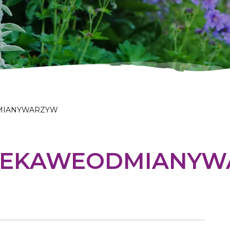
MIANYWARZYW
IEKAWEODMIANYW