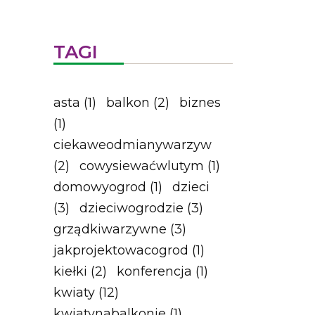
TAGI
asta
(1)
balkon
(2)
biznes
(1)
ciekaweodmianywarzyw
(2)
cowysiewaćwlutym
(1)
domowyogrod
(1)
dzieci
(3)
dzieciwogrodzie
(3)
grządkiwarzywne
(3)
jakprojektowacogrod
(1)
kiełki
(2)
konferencja
(1)
kwiaty
(12)
kwiatynabalkonie
(1)