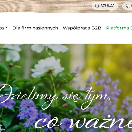
SZUKAJ
ta
Dla firm nasiennych
Współpraca B2B
Platforma
zielimy się tym,
co ważn