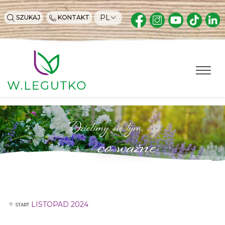
PL
SZUKAJ
KONTAKT
Dzielimy się tym,
co ważne
LISTOPAD 2024
START