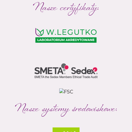
Nasze certyfikaty:
Nasze systemy środowiskowe: