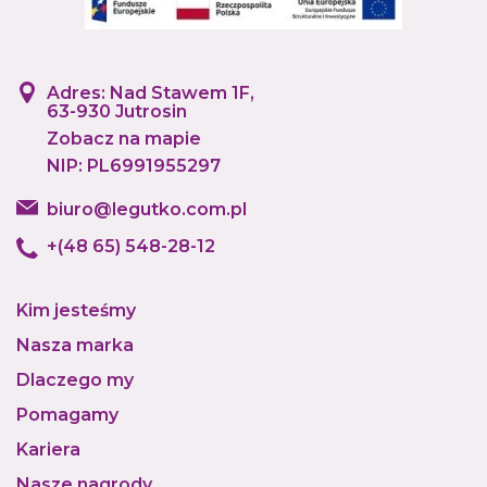
Adres: Nad Stawem 1F,
63-930 Jutrosin
Zobacz na mapie
NIP: PL6991955297
biuro@legutko.com.pl
+(48 65) 548-28-12
Kim jesteśmy
Nasza marka
Dlaczego my
Pomagamy
Kariera
Nasze nagrody