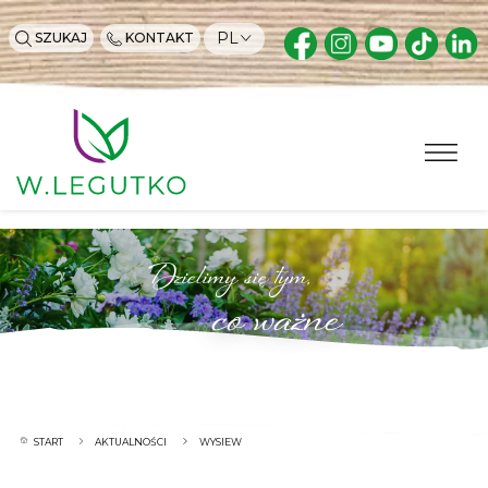
PL
SZUKAJ
KONTAKT
Dzielimy się tym,
co ważne
START
AKTUALNOŚCI
WYSIEW