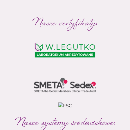
Nasze certyfikaty:
Nasze systemy środowiskowe: