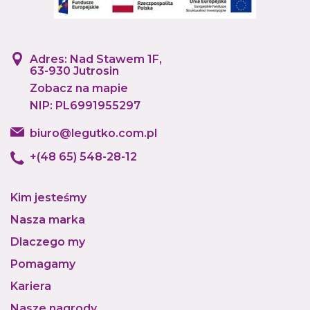
Adres: Nad Stawem 1F,
63-930 Jutrosin
Zobacz na mapie
NIP: PL6991955297
biuro@legutko.com.pl
+(48 65) 548-28-12
Kim jesteśmy
Nasza marka
Dlaczego my
Pomagamy
Kariera
Nasze nagrody