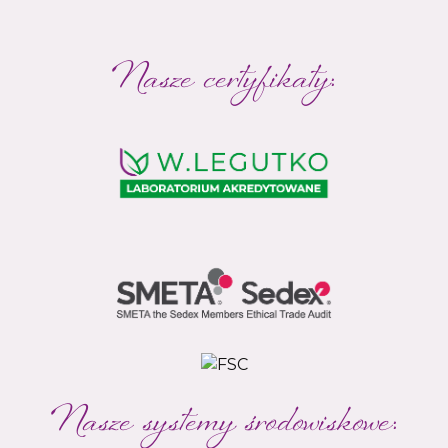
Nasze certyfikaty:
Nasze systemy środowiskowe: