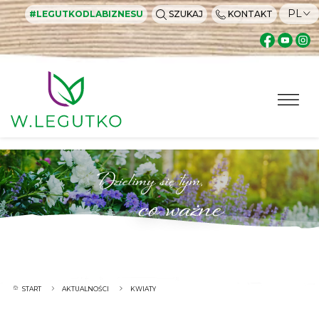
PL
#LEGUTKODLABIZNESU
SZUKAJ
KONTAKT
Dzielimy się tym,
co ważne
START
AKTUALNOŚCI
KWIATY