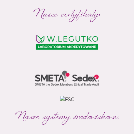
Nasze certyfikaty:
Nasze systemy środowiskowe: