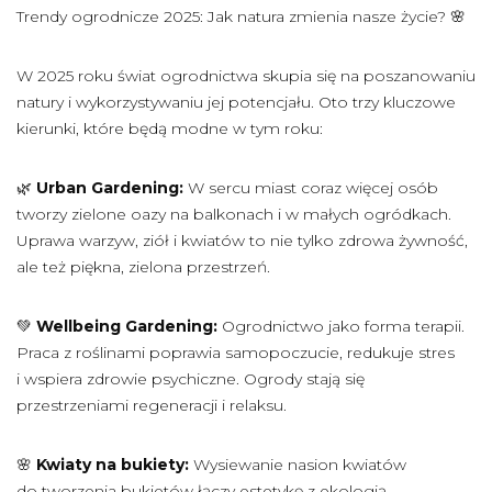
Trendy ogrodnicze 2025: Jak natura zmienia nasze życie? 🌸
W 2025 roku świat ogrodnictwa skupia się na poszanowaniu
natury i wykorzystywaniu jej potencjału. Oto trzy kluczowe
kierunki, które będą modne w tym roku:
🌿
Urban Gardening:
W sercu miast coraz więcej osób
tworzy zielone oazy na balkonach i w małych ogródkach.
Uprawa warzyw, ziół i kwiatów to nie tylko zdrowa żywność,
ale też piękna, zielona przestrzeń.
💚
Wellbeing Gardening:
Ogrodnictwo jako forma terapii.
Praca z roślinami poprawia samopoczucie, redukuje stres
i wspiera zdrowie psychiczne. Ogrody stają się
przestrzeniami regeneracji i relaksu.
🌸
Kwiaty na bukiety:
Wysiewanie nasion kwiatów
do tworzenia bukietów łączy estetykę z ekologią.