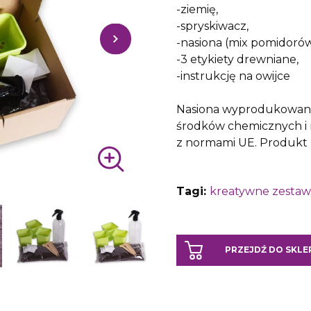
-ziemię,
-spryskiwacz,
-nasiona (mix pomidorów
-3 etykiety drewniane,
-instrukcję na owijce
Nasiona wyprodukowano
środków chemicznych i
z normami UE. Produkt n
Tagi:
kreatywne zestaw
PRZEJDŹ DO SKLE