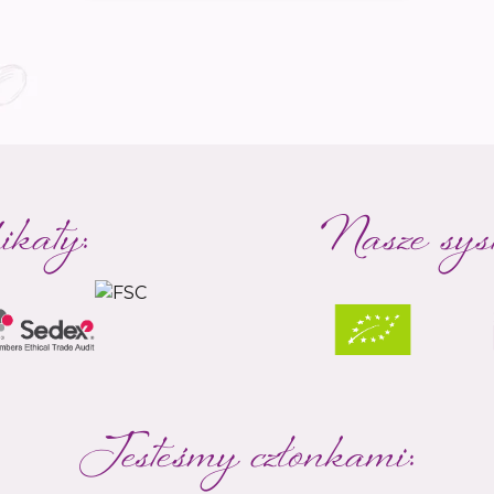
ikaty:
Nasze syst
Jesteśmy członkami: