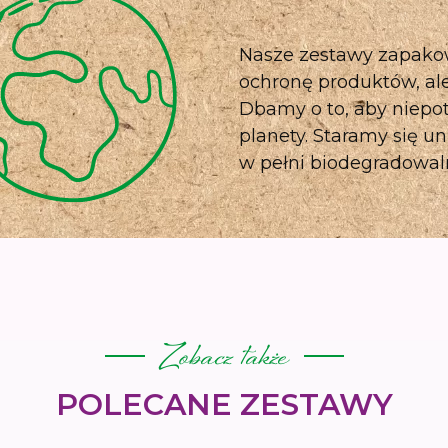
Nasze zestawy zapako
ochronę produktów, al
Dbamy o to, aby niepo
planety. Staramy się u
w pełni biodegradowal
Zobacz także
POLECANE ZESTAWY