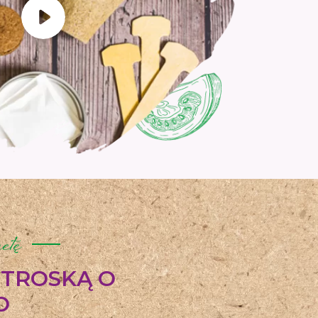
etę
 TROSKĄ O
O