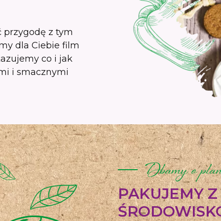
ąć przygodę z tym
my dla Ciebie film
kazujemy co i jak
nymi i smacznymi
Dbamy o plan
PAKUJEMY Z
ŚRODOWISK