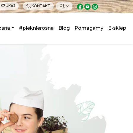
PL
SZUKAJ
KONTAKT
osna
#pieknierosna
Blog
Pomagamy
E-sklep